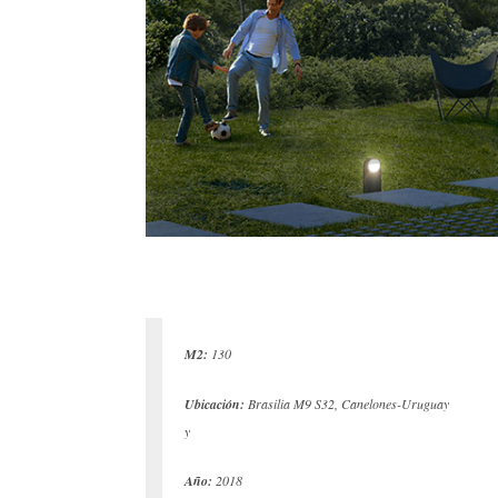
M2:
130
Ubicación:
Brasilia M9 S32, Canelones-Uruguay
y
Año:
2018